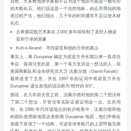
自然，大多数地质学家都不认为这个地层可能是一艘失控
的木船化石。他们说这是一个自然地标，由众所周知的地
质过程产生，他们指出，几千年的时间通常不足以使木材
化石。
古希腊花瓶艺术家在 2,000 多年前绘制了圣经人物诺
亚和宁录的形象
Kuh-e Alvand：寻找诺亚和他的方舟的真山
事实上，将 Durupinar 确定为诺亚方舟长期以来一直存在
争议。值得注意的是，第一个有力支持这一想法的人，前
美国商船队和业余研究员大卫·法索尔德（David Fasold）
最终改变了主意，并在 1997 年的证词中将诺亚方舟在
Durupinar 遗址发现的说法称为“绝对的 BS”。
据说，在几年前去世之前，法索尔德对他的第二个想法有
了第二个想法，尽管没有实际证据证明这一点。众所周
知，在 1980 年代对该地点的初步检查中，法索尔德和他
的团队使用探地雷达来探测 Durupinar 地层，他们声称在
表面下发现了一个结构，与诺亚传奇船只的上层甲板完美