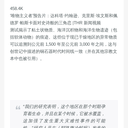
458.4K
'唯物主义者'预告片：达科塔·约翰逊、克里斯·埃文斯和佩
德罗·帕斯卡面对史诗般的三角恋 |THR 新闻视频
测试揭示了粘土状物质、海洋沉积物和海洋生物遗迹（包
括软体动物）的痕迹。这些位于现已干燥地区的异常物质
可以追溯到公元前 1,500 年至公元前 3,000 年之间，这与
创世记中描述的铜石器时代时间线一致（并在其他宗教文
本中也被引用）。
“我们的研究表明，这个地区在那个时期孕
育着生命，并且在某个时候，它被水覆盖，
这加强了发生重大灾难性事件的可能
性，”研究人员在
《
耶路撒冷邮报》发表的