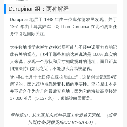
Durupinar 组：两种解释
Durupinar 地层于 1948 年由一位库尔德农民发现，并于
1951 年由土耳其陆军上尉 Ilhan Durupinar 在北约测绘任
务中引起国际关注。
大多数地质学家嘲笑这种岩层可能与圣经中诺亚方舟的记
载有关的观点。但对于那些相信这种说法是 100% 真实的
人来说，发现一个形状和尺寸如此挑衅的遗址，而且距离
阿拉法特山如此之近，不能那么容易被忽视。
“约柜在七月十七日停在亚拉腊山上”，这是创世记8章4节
所说的，因此该地点靠近亚拉腊的重要性。亚拉腊山本身
并不适合作为方舟的最后安息地，因为它的海拔高度接近
17,000 英尺（5,137 米），顶部被白雪覆盖。
亚拉腊山，从土耳其东部的平原上俯瞰着天际线。（维亚
切斯拉夫·阿根贝格/CC BY-SA 4.0）。