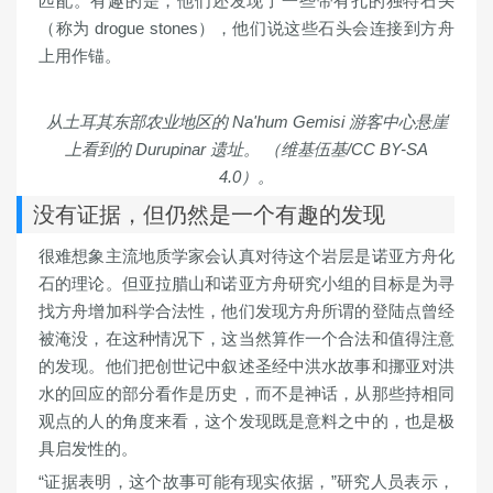
匹配。有趣的是，他们还发现了一些带有孔的独特石头
（称为 drogue stones），他们说这些石头会连接到方舟
上用作锚。
从土耳其东部农业地区的 Na'hum Gemisi 游客中心悬崖
上看到的 Durupinar 遗址。
（维基伍基/CC BY-SA
4.0）。
没有证据，但仍然是一个有趣的发现
很难想象主流地质学家会认真对待这个岩层是诺亚方舟化
石的理论。但亚拉腊山和诺亚方舟研究小组的目标是为寻
找方舟增加科学合法性，他们发现方舟所谓的登陆点曾经
被淹没，在这种情况下，这当然算作一个合法和值得注意
的发现。他们把创世记中叙述圣经中洪水故事和挪亚对洪
水的回应的部分看作是历史，而不是神话，从那些持相同
观点的人的角度来看，这个发现既是意料之中的，也是极
具启发性的。
“证据表明，这个故事可能有现实依据，”研究人员表示，