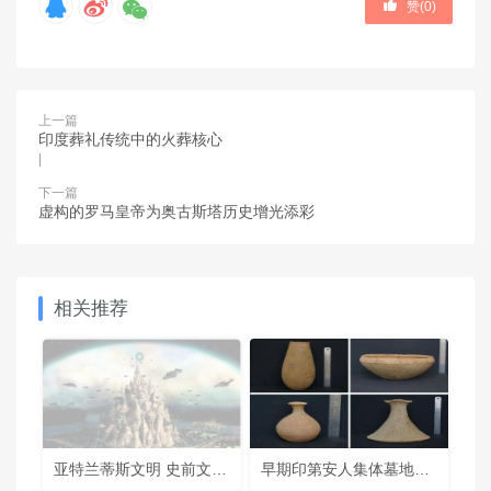
赞(
0
)
上一篇
印度葬礼传统中的火葬核心
|
下一篇
虚构的罗马皇帝为奥古斯塔历史增光添彩
相关推荐
亚特兰蒂斯文明 史前文明猜想
早期印第安人集体墓地之谜