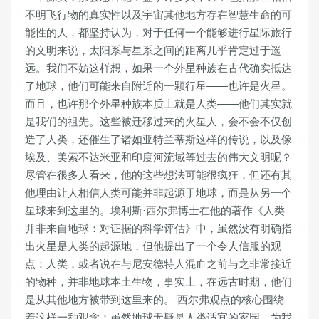
不明飞行物的真实性以及宇宙其他地方存在智慧生命的可
能性的人，都坚持认为，对于任何一个能够进行星际旅行
的文明来说，太阳系与星系之间的距离几乎肯定过于遥
远。我们不妨这样想，如果一个外星种族在古代确实抵达
了地球，他们可能来自附近的一颗行星——也许是火星。
而且，也许那个外星种族本质上就是人类——他们其实就
是我们的祖先。这些被迁移过来的火星人，会不会不仅创
造了人类，还催生了诸如亚特兰蒂斯这样的传说，以及像
埃及、美索不达米亚和印度河流域等过去的伟大文明呢？
尽管在很多人看来，他的这些想法可能很疯狂，但还有其
他理由让人相信人类可能并非起源于地球，而是从另一个
星球来到这里的。埃利斯·西尔弗博士在他的著作《人类
并非来自地球：对证据的科学评估》中，虽然没有明确指
出火星是人类的起源地，但他提出了一个令人信服的观
点：人类，或者说在与尼安德特人混血之前与之非常接近
的物种，并非地球本土生物，事实上，在远古时期，他们
是从其他地方被带到这里来的。 西尔弗观点的核心围绕
着这样一种观念：虽然地球无疑是人类适宜的家园，为我