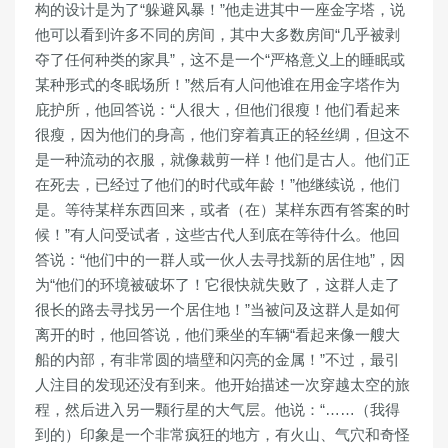
构的设计是为了“躲避风暴！”他走进其中一座金字塔，说
他可以看到许多不同的房间，其中大多数房间“几乎被剥
夺了任何种类的家具”，这不是一个“严格意义上的睡眠或
某种形式的冬眠场所！”然后有人问他谁在用金字塔作为
庇护所，他回答说：“人很大，但他们很瘦！他们看起来
很瘦，因为他们的身高，他们穿着真正的轻丝绸，但这不
是一种流动的衣服，就像裁剪一样！他们是古人。他们正
在死去，已经过了他们的时代或年龄！”他继续说，他们
是。等待某样东西回来，或者（在）某样东西有答案的时
候！”有人问受试者，这些古代人到底在等待什么。他回
答说：“他们中的一群人或一伙人去寻找新的居住地”，因
为“他们的环境被破坏了！它很快就失败了，这群人走了
很长的路去寻找另一个居住地！”当被问及这群人是如何
离开的时，他回答说，他们乘坐的车辆“看起来像一艘大
船的内部，有非常圆的墙壁和闪亮的金属！”不过，最引
人注目的发现还没有到来。他开始描述一次穿越太空的旅
程，然后进入另一颗行星的大气层。他说：“……（我得
到的）印象是一个非常疯狂的地方，有火山、气穴和奇怪