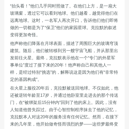
“抬头看！”他们几乎同时照做了。在他们上方，是一扇大
玻璃窗，透过它可以看到地球。他们越看，越觉得他们在
远离地球。这时，一名军人再次开口，告诉他们他们即将
做的一切都是为了“保卫”他们的家园星球。克拉默的叙述
变得更加奇怪。
他声称他们降落在月球表面，描述了周围巨大的玻璃穹顶
建筑。随后，他们被转移到另一艘宇宙飞船，并从那里出
发前往火星。最终，克拉默表示他在一个“专门的外星军
事单位”度过了接下来的20年！他声称自己和其他人一
样，是经过特别“挑选”的，解释说这是因为他们有“非常特
定的基因构成”。
在火星上服役20年后，克拉默被送回地球。不仅如此，他
还被逆转年龄至17岁，并通过他卧室里走进去的那个传送
门，在“被绑架后15分钟内”回到了他的床上。因此，没有
人知道他曾失踪过。由于心智控制程序抹去了他的记忆，
克拉默本人对这20年的服务没有任何记忆。然而，在接下
来的几年里，他开始做奇怪而强烈的梦——这些梦最终变