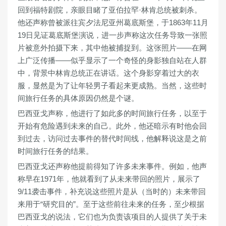
回到福特剧院，亲眼目睹了亚伯拉罕·林肯总统被刺杀。
他还声称曾被派往宾夕法尼亚州葛底斯堡，于1863年11月
19日见证葛底斯堡演说，进一步声称这次任务导致一张照
片被意外拍摄下来，其中他被捕捉到。这张照片——在网
上广泛传播——似乎显示了一个奇怪的身影独自站在人群
中，背景中林肯总统正在讲话。这个身影穿着过大的衣
服，显然是为了让年轻男子看起来更成熟。当然，这些时
间旅行任务的具体原因仍然是个谜。
巴西亚戈声称，他进行了如此多的时间旅行任务，以至于
开始有危险遇到未来的自己。此外，他还暗示有时他会回
到过去，访问过去事件的替代时间线，他解释说这是之前
时间旅行任务的结果。
巴西亚戈还声称他提前得知了许多未来事件。例如，他声
称早在1971年，他就看到了从未来带回的照片，展示了
9/11袭击事件，补充说这些照片是从（当时的）未来带回
来用于“研究目的”。至于这些前往未来的任务，至少根据
巴西亚戈的说法，它们也为负责该项目的人提供了关于未