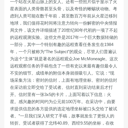
一个站在火星山脉上的女人。还有一些照片似乎显示了火
星表面的人类骨骼甚至头骨，以及奇怪的蜥蜴状动物。考
虑到人类可能在数千年前，甚至数百万年前从火星迁移到
地球，我们值得花时间将注意力转向一份解密的中央情报
局文件，该文件详细描述了20世纪80年代初的一项了不起
的远程观测实验。这些文件是2017年一个巨大数据转储的
一部分，其中一个特别有趣的远程查看任务发生在1984
年，一个只被称为“The Subject”的观众，尽管人们普遍认
为这个“主体”就是著名的远程观众Joe McMoneagle。这次
远程观察任务的手稿包含了一些有史以来最有趣但最令人
不安的细节。成绩单的附信本身就很吸引人。它说：“现
场采集方法：密封的信封，上面有地理坐标。密封的信封
在采访前立即交给了受试者。信封直到采访结束后才打
开。信封里有一张3x5的卡片，上面写着以下信息：火
星。感兴趣的时间约为公元前100万年。在采访中，由要
求提供信息的各方提供的选定地理坐标被口头交给了被试
者。”一旦我们深入研究了手稿，故事就发生了更惊人的
转折。受试者获得了北纬40.89、西经9.55的坐标，在收