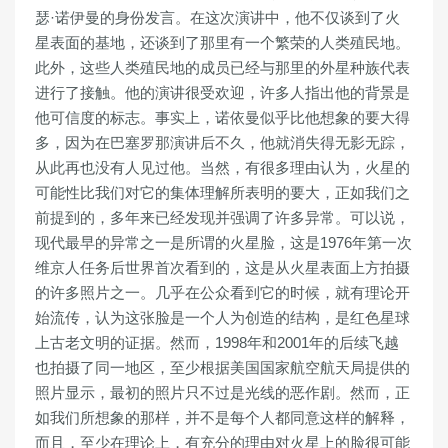
瑟·诺伊曼的身份发言。在这次演讲中，他不仅谈到了火
星表面的基地，还谈到了那里有一个繁荣的人类殖民地。
此外，这些人类殖民地的成员已经与那里的外星种族代表
进行了接触。他的演讲很受欢迎，许多人指出他的背景是
他可信度的标志。事实上，诺依曼似乎比他想象的要大得
多，因为在巴塞罗那演讲后不久，他就消失得无影无踪，
从此再也没有人见过他。当然，有很多理由认为，火星的
可能性比我们对它的集体理解所表明的要大，正如我们之
前提到的，多年来已经发现并强调了许多异常。可以说，
现代最早的异常之一是所谓的火星脸，这是1976年第一次
维京人任务后世界首次看到的，这是从火星表面上方拍摄
的许多照片之一。几乎在公众看到它的时候，就有理论开
始流传，认为这张脸是一个人为创造的结构，是红色星球
上古老文明的证据。然而，1998年和2001年的后续飞越
也拍摄了同一地区，至少根据美国国家航空航天局提供的
照片显示，最初的照片只不过是光线的恶作剧。然而，正
如我们所想象的那样，并不是每个人都同意这样的解释，
而且，至少在理论上，有充分的理由对火星上的脸很可能