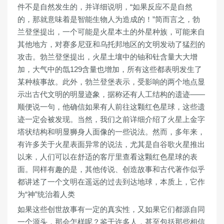
件不是自然发生的，并详细说明，“如果反应不是自然
的，那就意味着是智能生物人为造成的！”简而言之，勃
兰登堡提出，一个可能是火星本土的外星种族，可能来自
其他地方，对赛多尼亚和乌托邦地区的文明发动了猛烈的
攻击。勃兰登堡提出，火星土壤中的铀和钍含量大大增
加，大气中的氙129含量也增加，所有这些都表明发生了
某种核事故。此外，勃兰登堡表示，受影响的两个地点显
示出古代文明的明显迹象，据称还有人工结构的遗迹——
顺便说一句，他确信如果有人前往这颗红色星球，这些遗
迹一定会被发现。当然，我们之前详细介绍了火星上金字
塔状结构和明显狮身人面像的一些说法。然而，多年来，
有许多关于火星表面异常的说法，尤其是自谷歌火星推出
以来，人们可以在舒适的客厅里查看这颗红色星球的表
面。同样有趣的是，其他传说、创造故事和古代著作似乎
都讲述了一个文明在遥远的过去到达地球，本质上，它作
为“神”统治着人类
如果这些创世故事有一定的真实性，又如果它们都源自同
一个源头，那会怎样呢？鉴于许多人，甚至包括那些相信