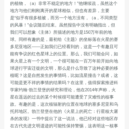
的植物，（a）非常不稳定的地方！”他继续说，虽然这个
地方与他们刚刚离开的星球相似，但也有差异，主要
是“似乎有很多植被，而另一个地方没有，（a，不同类型
的风暴！”会议随后结束。虽然报告中没有明确指出，但
我们可以想象《主体》所描述的地方是150万年前的地
球。同样有趣的是，最初给《主题》的坐标落在火星的赛
多尼亚地区——正如我们已经看到的，这是一个有趣且可
能有争议的红色星球上的位置。那么，我们可能会问，如
果火星上有一个文明，一个很可能在一百万年前开始向地
球进行宇宙迁徙的文明，那么是什么导致了这种必要的移
植呢？这是自然发生的事情吗，比如流星撞击？或者，这
可能是更不祥的事情的结果吗？在这里，值得探索推进科
学家约翰·勃兰登堡的研究和理论，他在2014年声称，火
星在遥远的过去的某个时候很可能遭受了灾难性的核事
故。有趣的是，这次核辐射的位置在地球的塞多尼亚和乌
托邦地区。勃兰登堡在他的《火星上的死亡：行星核大屠
杀的发现》一书中提出了这一说法，他已经对这些地区存
在古代先进文明遗迹的可能性保持警惕，这表明这一核事