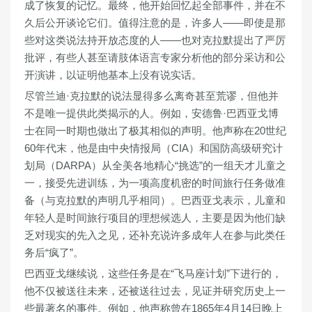
成了恢复的记忆。最终，他开始回忆起全部事件，并在不
久后公开谈论它们。值得注意的是，许多人——即使是那
些对这类说法持开放态度的人——也对克拉默提出了严厉
批评，有些人甚至请肢体语言专家分析他的部分采访和公
开演讲，以证明他基本上没有说实话。
尽管兰迪·克拉默的说法显得多么离奇甚至荒谬，但他并
不是唯一提供此类揭示的人。例如，安德鲁·巴西亚戈博
士在同一时期也做出了极其相似的声明。他声称在20世纪
60年代末，他是由中央情报局（CIA）和国防高级研究计
划局（DARPA）从全美各地精心“挑选”的一组天才儿童之
一，接受先进训练，为一项高度机密的时间旅行任务做准
备（与克拉默的声明几乎相同）。巴西亚戈表示，儿童和
年轻人是时间旅行项目的理想候选人，主要是因为他们缺
乏对现实的先入之见，还补充说许多成年人在参与此类任
务后“疯了”。
巴西亚戈继续说，这些任务是在“飞马座计划”下进行的，
他不仅被送往未来，还被送往过去，见证并研究历史上一
些最著名的事件。例如，他声称曾在1865年4月14日晚上