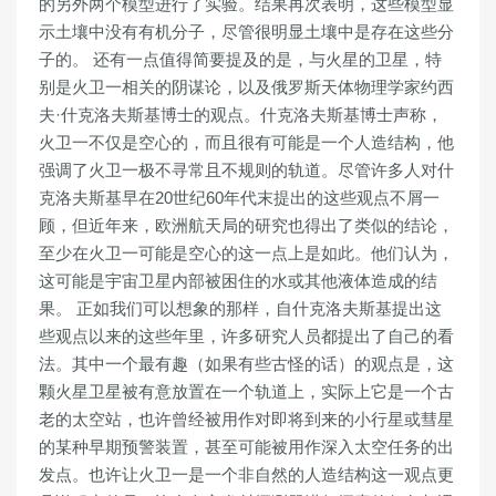
的另外两个模型进行了实验。结果再次表明，这些模型显
示土壤中没有有机分子，尽管很明显土壤中是存在这些分
子的。 还有一点值得简要提及的是，与火星的卫星，特
别是火卫一相关的阴谋论，以及俄罗斯天体物理学家约西
夫·什克洛夫斯基博士的观点。什克洛夫斯基博士声称，
火卫一不仅是空心的，而且很有可能是一个人造结构，他
强调了火卫一极不寻常且不规则的轨道。尽管许多人对什
克洛夫斯基早在20世纪60年代末提出的这些观点不屑一
顾，但近年来，欧洲航天局的研究也得出了类似的结论，
至少在火卫一可能是空心的这一点上是如此。他们认为，
这可能是宇宙卫星内部被困住的水或其他液体造成的结
果。 正如我们可以想象的那样，自什克洛夫斯基提出这
些观点以来的这些年里，许多研究人员都提出了自己的看
法。其中一个最有趣（如果有些古怪的话）的观点是，这
颗火星卫星被有意放置在一个轨道上，实际上它是一个古
老的太空站，也许曾经被用作对即将到来的小行星或彗星
的某种早期预警装置，甚至可能被用作深入太空任务的出
发点。也许让火卫一是一个非自然的人造结构这一观点更