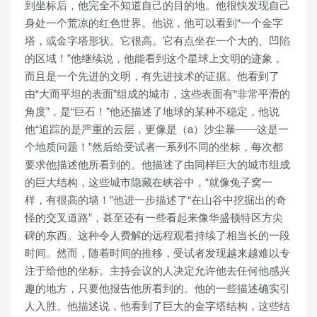
到坐标后，他完全不知道自己的目的地。他很快发现自己
身处一个荒凉的红色世界。他说，他可以看到“一个金字
塔，或金字塔形状。它很高。它有点坐在一个大的、凹陷
的区域！”他继续说，他能看到这个星球上文明的迹象，
而且是一个先进的文明，有先进技术的证据。他看到了
由“大而平坦的表面”组成的城市，这些表面有“非常平滑的
角度”，是“巨石！”他还描述了地球的某种不稳定，他说
他“追踪的是严重的云层，更像是（a）沙尘暴——这是一
个地质问题！”然后给受试者一系列不同的坐标，每次都
要求他描述他所看到的。他描述了由同样巨大的城市组成
的巨大结构，这些城市隐藏在峡谷中，“就像兔子窝一
样，有很高的墙！”他进一步描述了“在山谷中挖掘出的奇
怪的交叉道路”，甚至还有一些看起来像华盛顿特区方尖
碑的东西。这种令人费解的远程观看持续了相当长的一段
时间。然而，随着时间的推移，受试者发现越来越难以专
注于给他的坐标。主持会议的人决定允许他去任何他感兴
趣的地方，只要他报告他所看到的。他的一些描述确实引
人入胜。他描述说，他看到了巨大的金字塔结构，这些结