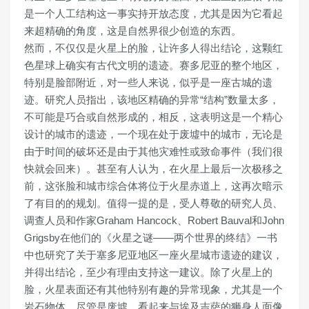
是一个人工结构这一事实持开放态度，尤其是因为它看起
来超精确的角度，这是自然界很少创造的东西。
然而，不仅仅是火星上的脸，让许多人得出结论，这颗红
色星球上确实有古代文明的遗迹。赛多尼亚的整个地区，
特别是脸部附近，对一些人来说，似乎是一座古城的遗
迹。研究人员指出，该地区精确的异常“结构”数量太多，
不可能是巧合或自然形成的，相反，这表明这是一个精心
设计的城市的遗迹，一个现在处于废墟中的城市，无论是
由于时间的破坏还是由于其他灾难性或致命事件（我们很
快就会回来）。甚至有人认为，在火星上最后一次极移之
前，这张脸和城市综合体将位于火星赤道上，这再次暗示
了有目的的规划。值得一提的是，受人尊敬的研究人员、
调查人员和作家Graham Hancock、Robert Bauval和John
Grigsby在他们的《火星之谜——两个世界的终结》一书
中也研究了关于塞多尼亚地区一座火星城市遗迹的建议，
并得出结论，至少有理由支持这一建议。除了火星上的
脸，火星表面还有其他特别有趣的异常现象，尤其是一个
岩石物体，尽管是废墟，看起来与埃及吉萨的狮身人面像