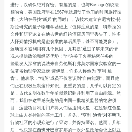
进行，以确保绝对保密。有趣的是，也与Basiago的说法
相吻合，美国政府早在1967年就启动了他们的时间旅行技
术（大约在寻找“新兵”的同时），该技术建立在尼古拉·特
斯拉研究的量子物理学基础上（值得注意的是，特斯拉的
文件和研究论文在他去世的纽约酒店房间里丢失了，许多
人怀疑情报机构是盗窃案的幕后黑手，甚至可能更多）。
这项技术被利用有几个原因，尤其是“通过了解未来的情
况来提供政治和经济优势！”也许关于火星秘密任务的一
些最发人深省的说法来自劳伦斯利弗莫尔国家实验室的一
位著名物理学家亚瑟·诺伊曼，许多人称他为“亨利·迪
肯”。他表示，“精英”成员不仅意识到“自由能源”，而且他
们正在积极压制这种知识。更重要的是，几乎可以肯定的
是，古代文明在数千年前就意识到并利用了自由能源。然
而，我们在这里感兴趣的是由同一批精英监督的绝密项
目，这些项目利用门户将人们运送到火星，在这颗红色星
球上由人类控制的基地工作。首先，“亨利·迪肯”对不明飞
行物社区的小观众进行了采访，并保持匿名。然而，几年
后，他决定在西班牙巴塞罗那的一次外星政治会议上以亚