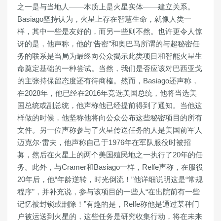
之一是与当地人——本质上是火星实体——建立关系。
Basiago坚持认为，火星上存在智慧生命，就像人类一
样，其中一些是友好的，而另一些则不然。也许更令人惊
讶的是，他声称，他的“告密”和奥巴马所谓的与超秘密任
务的联系是当局为最终向公众揭示此类项目和智能火星生
命奠定基础的一种尝试。当然，我们是否应该对巴西亚戈
的主张持保留态度还有待商榷。然而，Basiago还声称，
在2028年，他已经在2016年竞选美国总统，他将当选美
国总统或副总统，他声称他已经提前得到了通知。当他这
样做的时候，他坚称他将向公众公布这些秘密项目的所有
文件。另一位声称参与了火星传送任务的人是美国前军人
迈克尔·雷夫，他声称自己于1976年在军队服役时被招
募，然后在火星上的两个美国殖民地之一执行了20年的任
务。此外，与Cramer和Basiago一样，Relfe声称，在服役
20年后，他“年龄逆转，时光倒流！”他详细说明这是“常规
程序”，并补充说，参与该项目的一些人“在出院前有一些
记忆被封锁或删除！”有趣的是，Relfe称他是通过某种门
户被运送到火星的，这些任务是研究收集行动，将在未来