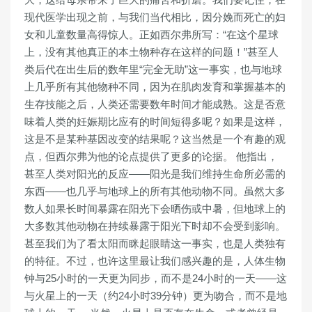
现代医学出现之前，与我们当代相比，因分娩而死亡的妇
女和儿童数量高得惊人。正如西尔弗所写：“在这个星球
上，没有其他真正的本土物种存在这样的问题！”甚至人
类后代在出生后的数年里“完全无助”这一事实，也与地球
上几乎所有其他物种不同，因为在肌肉发育和掌握基本的
生存技能之后，人类还需要数年时间才能成熟。这是否意
味着人类的妊娠期比应有的时间短得多呢？如果是这样，
这是不是某种基因改变的结果呢？这当然是一个有趣的观
点，但西尔弗为他的论点提供了更多的论据。 他指出，
甚至人类对阳光的反应——阳光是我们维持生命所必需的
东西——也几乎与地球上的所有其他动物不同。虽然大多
数人如果长时间暴露在阳光下会晒伤或中暑，但地球上的
大多数其他动物在持续暴露于阳光下时却不会受到影响。
甚至我们为了看太阳而眯起眼睛这一事实，也是人类独有
的特征。不过，也许这里最让我们感兴趣的是，人体生物
钟与25小时的一天更为同步，而不是24小时的一天——这
与火星上的一天（约24小时39分钟）更为吻合，而不是地