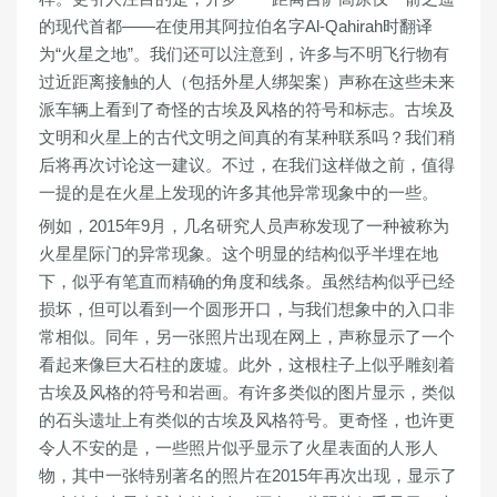
的现代首都——在使用其阿拉伯名字Al-Qahirah时翻译
为“火星之地”。我们还可以注意到，许多与不明飞行物有
过近距离接触的人（包括外星人绑架案）声称在这些未来
派车辆上看到了奇怪的古埃及风格的符号和标志。古埃及
文明和火星上的古代文明之间真的有某种联系吗？我们稍
后将再次讨论这一建议。不过，在我们这样做之前，值得
一提的是在火星上发现的许多其他异常现象中的一些。
例如，2015年9月，几名研究人员声称发现了一种被称为
火星星际门的异常现象。这个明显的结构似乎半埋在地
下，似乎有笔直而精确的角度和线条。虽然结构似乎已经
损坏，但可以看到一个圆形开口，与我们想象中的入口非
常相似。同年，另一张照片出现在网上，声称显示了一个
看起来像巨大石柱的废墟。此外，这根柱子上似乎雕刻着
古埃及风格的符号和岩画。有许多类似的图片显示，类似
的石头遗址上有类似的古埃及风格符号。更奇怪，也许更
令人不安的是，一些照片似乎显示了火星表面的人形人
物，其中一张特别著名的照片在2015年再次出现，显示了