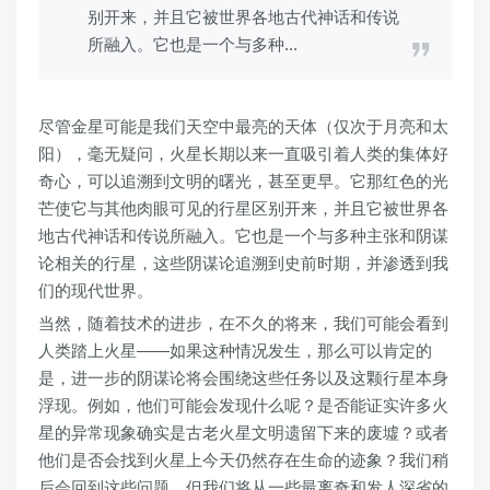
别开来，并且它被世界各地古代神话和传说
所融入。它也是一个与多种...
尽管金星可能是我们天空中最亮的天体（仅次于月亮和太
阳），毫无疑问，火星长期以来一直吸引着人类的集体好
奇心，可以追溯到文明的曙光，甚至更早。它那红色的光
芒使它与其他肉眼可见的行星区别开来，并且它被世界各
地古代神话和传说所融入。它也是一个与多种主张和阴谋
论相关的行星，这些阴谋论追溯到史前时期，并渗透到我
们的现代世界。
当然，随着技术的进步，在不久的将来，我们可能会看到
人类踏上火星——如果这种情况发生，那么可以肯定的
是，进一步的阴谋论将会围绕这些任务以及这颗行星本身
浮现。例如，他们可能会发现什么呢？是否能证实许多火
星的异常现象确实是古老火星文明遗留下来的废墟？或者
他们是否会找到火星上今天仍然存在生命的迹象？我们稍
后会回到这些问题，但我们将从一些最离奇和发人深省的