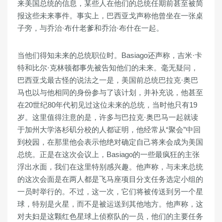
来美国总统的信息，某些人在他们的总统任期前甚至被简
报这些未来事件。事实上，巴西亚戈声称他曾坐在一张桌
子旁，与乔治·布什老爹和乔治·布什在一起。
当他们得知未来的总统职位时。Basiago还声称，吉米·卡
特和比尔·克林顿都事先被告知他们的未来。毫无疑问，
巴西亚戈最古怪的说法之一是，美国前总统巴拉克·奥巴
马也以与他相同的身份参与了该计划，并补充说，他甚至
在20世纪80年代初见过这位未来的总统，当时他只有19
岁。这里值得注意的是，许多与巴拉克·奥巴马一起就读
于加州大学洛杉矶分校的人都证明，他经常从“聚会”中回
到校园，在那里他会表示他绝对确定自己将来会成为美国
总统。正是在这次会议上，Basiago的一些最疯狂的主张
浮出水面，我们在这里特别感兴趣。他声称，与未来总统
的这次会面是在两人都是飞马座项目分支任务选定小组的
一员时举行的。不过，这一次，它们将被传送到另一个星
球，特别是火星，而不是被运送到其他地方。他声称，这
对夫妇是这颗红色星球上侦察队的一员，他们的主要任务