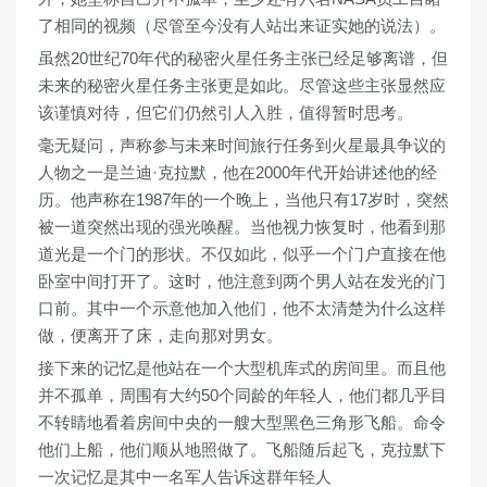
了相同的视频（尽管至今没有人站出来证实她的说法）。
虽然20世纪70年代的秘密火星任务主张已经足够离谱，但
未来的秘密火星任务主张更是如此。尽管这些主张显然应
该谨慎对待，但它们仍然引人入胜，值得暂时思考。
毫无疑问，声称参与未来时间旅行任务到火星最具争议的
人物之一是兰迪·克拉默，他在2000年代开始讲述他的经
历。他声称在1987年的一个晚上，当他只有17岁时，突然
被一道突然出现的强光唤醒。当他视力恢复时，他看到那
道光是一个门的形状。不仅如此，似乎一个门户直接在他
卧室中间打开了。这时，他注意到两个男人站在发光的门
口前。其中一个示意他加入他们，他不太清楚为什么这样
做，便离开了床，走向那对男女。
接下来的记忆是他站在一个大型机库式的房间里。而且他
并不孤单，周围有大约50个同龄的年轻人，他们都几乎目
不转睛地看着房间中央的一艘大型黑色三角形飞船。命令
他们上船，他们顺从地照做了。飞船随后起飞，克拉默下
一次记忆是其中一名军人告诉这群年轻人