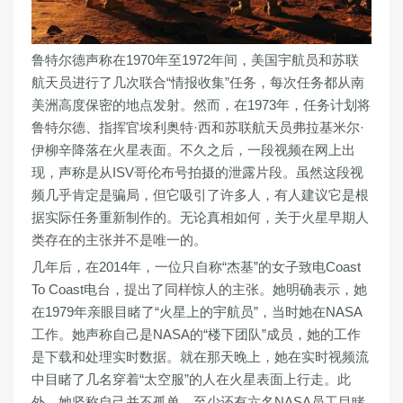
鲁特尔德声称在1970年至1972年间，美国宇航员和苏联
航天员进行了几次联合“情报收集”任务，每次任务都从南
美洲高度保密的地点发射。然而，在1973年，任务计划将
鲁特尔德、指挥官埃利奥特·西和苏联航天员弗拉基米尔·
伊柳辛降落在火星表面。不久之后，一段视频在网上出
现，声称是从ISV哥伦布号拍摄的泄露片段。虽然这段视
频几乎肯定是骗局，但它吸引了许多人，有人建议它是根
据实际任务重新制作的。无论真相如何，关于火星早期人
类存在的主张并不是唯一的。
几年后，在2014年，一位只自称“杰基”的女子致电Coast
To Coast电台，提出了同样惊人的主张。她明确表示，她
在1979年亲眼目睹了“火星上的宇航员”，当时她在NASA
工作。她声称自己是NASA的“楼下团队”成员，她的工作
是下载和处理实时数据。就在那天晚上，她在实时视频流
中目睹了几名穿着“太空服”的人在火星表面上行走。此
外，她坚称自己并不孤单，至少还有六名NASA员工目睹