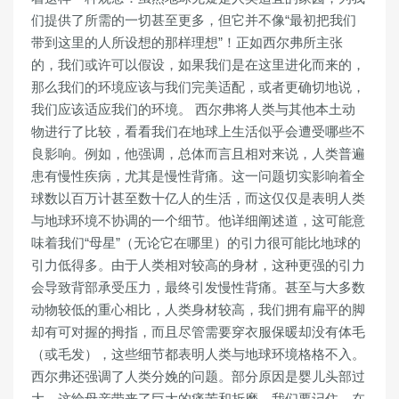
们提供了所需的一切甚至更多，但它并不像“最初把我们
带到这里的人所设想的那样理想”！正如西尔弗所主张
的，我们或许可以假设，如果我们是在这里进化而来的，
那么我们的环境应该与我们完美适配，或者更确切地说，
我们应该适应我们的环境。 西尔弗将人类与其他本土动
物进行了比较，看看我们在地球上生活似乎会遭受哪些不
良影响。例如，他强调，总体而言且相对来说，人类普遍
患有慢性疾病，尤其是慢性背痛。这一问题切实影响着全
球数以百万计甚至数十亿人的生活，而这仅仅是表明人类
与地球环境不协调的一个细节。他详细阐述道，这可能意
味着我们“母星”（无论它在哪里）的引力很可能比地球的
引力低得多。由于人类相对较高的身材，这种更强的引力
会导致背部承受压力，最终引发慢性背痛。甚至与大多数
动物较低的重心相比，人类身材较高，我们拥有扁平的脚
却有可对握的拇指，而且尽管需要穿衣服保暖却没有体毛
（或毛发），这些细节都表明人类与地球环境格格不入。
西尔弗还强调了人类分娩的问题。部分原因是婴儿头部过
大，这给母亲带来了巨大的痛苦和折磨。我们要记住，在