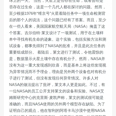
球上的一天。 当然，火星上是否存在生命，或者曾经是
否存在过生命，这是一个几代人都在探讨的问题。然而，
至少根据1976年“维京号”火星着陆任务中一项生命检测背
后的那个人的说法，这个问题已经有了答案。而且，至少
在一些人看来，美国国家航空航天局（NASA）掩盖了这
个答案。吉尔伯特·莱文设计了一项测试，用于在土壤样
本中寻找有机生命的迹象。这个实验，包括实验方法和测
试设备，都事先得到了NASA的批准，并且是此次任务的
重要组成部分。 着陆后，莱文进行了测试，令他震惊的
是，数据显示火星土壤中存在有机分子。然而，NASA并
没有为这一重大发现感到欣喜，而是基本上将这些发现视
为异常情况而不予理会，理由是另外两个设备也对有机分
子进行了测试，但没有发现任何异常情况。许多人对
NASA的做法提出了批评，莱文本人更是如此。不过，有
一位NASA的员工公开支持莱文的设备和实验。NASA艾
姆斯研究中心的克里斯·麦凯声称，莱文的测试很可能是
准确的，而且NASA使用的另外两个模型存在缺陷。为了
证明自己的观点，他在智利的阿塔卡马沙漠中使用NASA