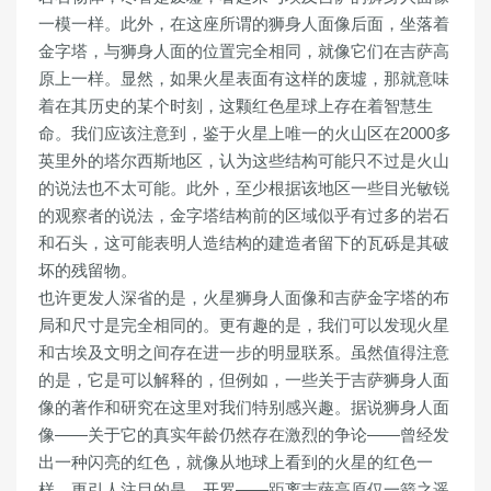
一模一样。此外，在这座所谓的狮身人面像后面，坐落着
金字塔，与狮身人面的位置完全相同，就像它们在吉萨高
原上一样。显然，如果火星表面有这样的废墟，那就意味
着在其历史的某个时刻，这颗红色星球上存在着智慧生
命。我们应该注意到，鉴于火星上唯一的火山区在2000多
英里外的塔尔西斯地区，认为这些结构可能只不过是火山
的说法也不太可能。此外，至少根据该地区一些目光敏锐
的观察者的说法，金字塔结构前的区域似乎有过多的岩石
和石头，这可能表明人造结构的建造者留下的瓦砾是其破
坏的残留物。
也许更发人深省的是，火星狮身人面像和吉萨金字塔的布
局和尺寸是完全相同的。更有趣的是，我们可以发现火星
和古埃及文明之间存在进一步的明显联系。虽然值得注意
的是，它是可以解释的，但例如，一些关于吉萨狮身人面
像的著作和研究在这里对我们特别感兴趣。据说狮身人面
像——关于它的真实年龄仍然存在激烈的争论——曾经发
出一种闪亮的红色，就像从地球上看到的火星的红色一
样。更引人注目的是，开罗——距离吉萨高原仅一箭之遥