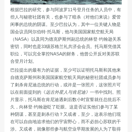
根据巴拉的研究，参与阿波罗11号登月任务的人员中，有
些人与秘密社团有关，也参与了暗杀（对他们来说）爱管
闲事的总统的阴谋。至少巴拉认为，其中一位关键人物是
国会议员阿尔伯特·托马斯，他与美国国家航空航天局
（NASA）以及同为德克萨斯州副总统的林登·约翰逊关系
密切，同时也是33级苏格兰礼共济会会员。托马斯凭借其
职位，可以完全掌控NASA的财务，他曾公开反对美苏联
合登月计划。
巴拉提出的最有力的证据，至少可以证明托马斯和其他来
自德克萨斯州和美国国家航空航天局的秘密社团成员参与
了刺杀肯尼迪总统的行动，或许
是一张照片，
这张照片可
以在前面提到的《
远古外星人与肯尼迪》
一书中找到。照
片显示，托马斯在肯尼迪遇刺后数小时宣誓就任总统后不
久，向林登·约翰逊眨了眨眼。这是否证实他们参与了某
种阴谋，甚至是刺杀行动？又或者，至少，这表示他们现
在可以自由地追求他们的宇宙野心，而不必担心苏联的干
涉。又或者，就像那些参与航空业早期发展的人为了取得