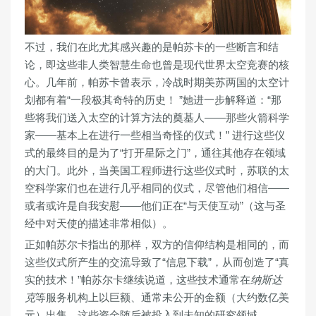
不过，我们在此尤其感兴趣的是帕苏卡的一些断言和结
论，即这些非人类智慧生命也曾是现代世界太空竞赛的核
心。几年前，帕苏卡曾表示，冷战时期美苏两国的太空计
划都有着“
一段极其奇特的历史！
”她进一步解释道：“那
些将我们送入太空的计算方法的奠基人——那些火箭科学
家——基本上在进行一些相当奇怪的仪式！” 进行这些仪
式的最终目的是为了“打开星际之门”，通往其他存在领域
的大门。此外，当美国工程师进行这些仪式时，苏联的太
空科学家们也在进行几乎相同的仪式，尽管他们相信——
或者或许是自我安慰——他们正在“与天使互动”（这与圣
经中对天使的描述非常相似）。
正如帕苏尔卡指出的那样，双方的信仰结构是相同的，而
这些仪式所产生的交流导致了“信息下载”，从而创造了“真
实的技术！”帕苏尔卡继续说道，这些技术通常在
纳斯达
克
等服务机构上以巨额、通常未公开的金额（大约数亿美
元）出售，这些资金随后被投入到未知的研究领域。