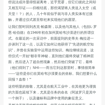
些说法或许显得怪诞离奇，近乎荒谬，但它们彼此之间却
又相互印证——归根结底，那些渴望将人类送入太空（或
天堂！？）的人，几十年前似乎就与非人类实体有过接
触，并通过仪式甚至祭祀来实现他们的愿望。
让我们暂时回到杰克·帕森斯，以及他与其他人（包括L·罗
恩·哈伯德）在1946年初在加州莫哈韦沙漠进行的所谓仪
式。在最近的一次采访中，前面提到的史蒂夫·梅拉进一
步谈到了这一点，以及它如何让他获得了“
先进的航空知
识
”，并曾在实验室中运用这些知识。梅拉继续说道，这
些仪式一开始“都非常神秘，直到他们最终突破了精神层
面，然后进入了超自然现象，然后他们突破了它，最终
（他们得到了）NHI——而当它到达那里时，事情很简单
——‘这些是你们在莫哈韦沙漠要去的坐标。我们想要什么
回报？血祭！’”
这些明显的致敬，尤其是在航天工业中，在其他更为谨慎
的方面也延续下来，尤其是任务的命名（阿波罗只是其中
一个例子），以及徽标和品牌中使用的象征意义。