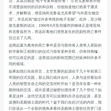
员，其成员都是“电子专家和爱好者！”尽管戈麦斯表示他
不清楚该组织的目的和议程，但他知道他们热衷于通灵
术，并解释说，维亚纳和克鲁兹尤其希望“与外星生物交
流”，并且此前“做过许多奇怪的电子实验”。此外，至少根
据戈麦斯的说法，1966年6月坠毁爆炸的物体正是维亚纳
和克鲁兹所为，而这距离他们突然发生的悲剧性死亡事件
仅过去了几周。
这两起最为离奇的死亡事件是否与那些将人类带入星际的
科学家和工程师们的仪式习俗有某种关联，仍有待商榷。
但可以肯定的是，这类说法的影响范围已经延伸到许多不
同的领域。
如果如我们先前所言，太空竞赛的起源在于几十年前第三
帝国的仪式实践，那么我们或许会问，人类与这些看似非
人类的智慧生命之间的交流何时开始？是否存在着一种长
期持续的交流，或许是通过秘密社团传承了几个世纪？如
果是这样，这些交流是否可以追溯到共济会的起源，甚至
追溯到圣殿骑士团的时代？鉴于我们在此讨论的内容，我
们应该从一个全新的视角来看待圣殿骑士团前往所罗门圣