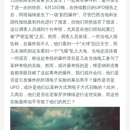
几周前两名死者家乡又发生了一起离奇事件时，案件发生
了进一步的转折。6月13日晚，在持续数日的UFO报告之
后，阿塔福纳发生了一场“剧烈爆炸”。尽管巴西当地和全
国性报纸最初对此进行了报道，但他们突然放弃了报道，
这让调查人员感到十分奇怪，尤其是在他们得知此案已
被“严密监视”之后。然而，调查人员发现，一些当地人报
告称，在爆炸前不久，他们看到一个“火球”划过天空，而
几名渔民则证实看到一个“飞碟”坠入大海。当地还流传着
一些谣言，称这起奇怪的爆炸背后是几名当地电工参与了
某种奇怪的实验。然而，或许最奇怪的是，维亚纳和克鲁
兹都亲眼目睹了这起离奇的爆炸。我们或许会问，他们是
否是引发爆炸的所谓电子实验的幕后黑手？爆炸是否是
UFO，或许是他们以某种方式用电子方式召唤的？此外，
几周后，他们是否在尼泰罗伊继续进行这些实验，而这些
实验最终似乎导致了他们的死亡？