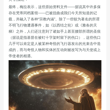
最终，梅拉表示，这些原始资料文件——据说其中许多保
存在梵蒂冈档案馆——已被扭曲成我们今天所知道的记
载，并融入了各种“宗教内涵”。除了一些较为著名的所谓
不明飞行物遭遇事件，如《以西结之轮》或《雅各的天
梯》之外，人们还注意到了诸如手上甚至腰部所谓的圣痕
（据说是指基督在被钉十字架时留下的伤口），这些伤口
几乎可以肯定是人被某种奇怪的飞行器发出的光束击中造
成的，而与奇怪人物和实体的互动则被改写为与天使或上
帝使者的相遇。