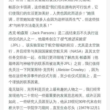
帕苏尔卡强调，这些都是“我们现在拥有的可行技术，它
们使我们的生活更加美好，人类也因此而进步！”她强
调，尽管她知道“很多人会因为这样说而生气”，但这些技
术“与科学方法毫无关系！”
杰克·帕森斯（Jack Parsons）是二战结束后不久执行这
些仪式的人之一，他最终创立了
喷气推进实验室
（JPL）。该实验室处于航空领域的前沿，尤其是太空旅
行，并且经常与美国国家航空航天局（NASA）及其太空
任务交织在一起。在我们更详细地了解杰克·帕森斯（他
最终因与神秘学的联系而被迫离开JPL）之前，我们值得
先关注一下阿莱斯特·克劳利（Aleister Crowley），因为
他在这些奇异事件的仪式方面，至少在仪式层面上，是一
个谨慎的联系因素。
毫无疑问，克劳利是历史上最有趣的人物之一，我们经常
发现他与二十世纪一些最重要的发展息息相关。或许正因
如此，一些研究人员甚至认为，他从19世纪90年代末在剑
桥大学三一学院学习期间，直至生命尽头（1947年12月1