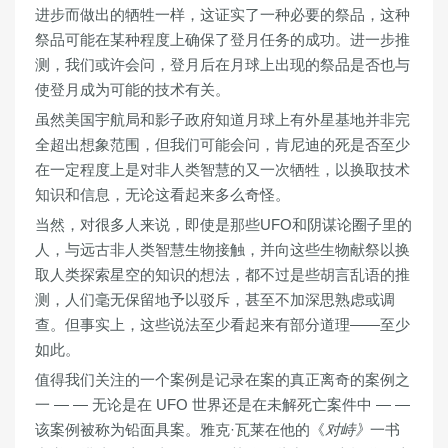
进步而做出的牺牲一样，这证实了一种必要的祭品，这种
祭品可能在某种程度上确保了登月任务的成功。进一步推
测，我们或许会问，登月后在月球上出现的祭品是否也与
使登月成为可能的技术有关。
虽然美国宇航局和影子政府知道月球上有外星基地并非完
全超出想象范围，但我们可能会问，肯尼迪的死是否至少
在一定程度上是对非人类智慧的又一次牺牲，以换取技术
知识和信息，无论这看起来多么奇怪。
当然，对很多人来说，即使是那些UFO和阴谋论圈子里的
人，与远古非人类智慧生物接触，并向这些生物献祭以换
取人类探索星空的知识的想法，都不过是些胡言乱语的推
测，人们毫无保留地予以驳斥，甚至不加深思熟虑或调
查。但事实上，这些说法至少看起来有部分道理——至少
如此。
值得我们关注的一个案例是记录在案的真正离奇的案例之
一 — — 无论是在 UFO 世界还是在未解死亡案件中 — —
该案例被称为铅面具案。雅克·瓦莱在他的《
对峙》
一书