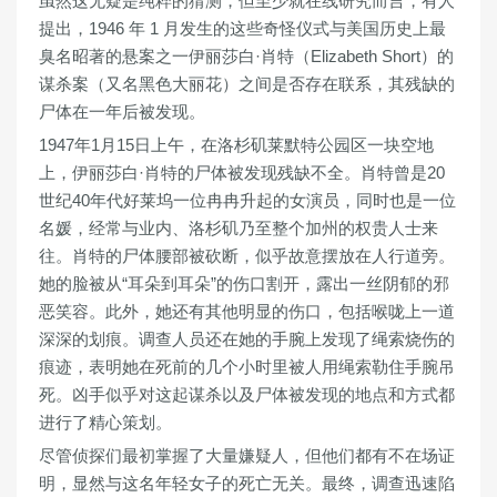
虽然这无疑是纯粹的猜测，但至少就在线研究而言，有人
提出，1946 年 1 月发生的这些奇怪仪式与美国历史上最
臭名昭著的悬案之一伊丽莎白·肖特（Elizabeth Short）的
谋杀案（又名黑色大丽花）之间是否存在联系，其残缺的
尸体在一年后被发现。
1947年1月15日上午，在洛杉矶莱默特公园区一块空地
上，
伊丽莎白·肖特的尸体
被发现残缺不全。肖特曾是20
世纪40年代好莱坞一位冉冉升起的女演员，同时也是一位
名媛，经常与业内、洛杉矶乃至整个加州的权贵人士来
往。肖特的尸体腰部被砍断，似乎故意摆放在人行道旁。
她的脸被从“耳朵到耳朵”的伤口割开，露出一丝阴郁的邪
恶笑容。此外，她还有其他明显的伤口，包括喉咙上一道
深深的划痕。调查人员还在她的手腕上发现了绳索烧伤的
痕迹，表明她在死前的几个小时里被人用绳索勒住手腕吊
死。凶手似乎对这起谋杀以及尸体被发现的地点和方式都
进行了精心策划。
尽管侦探们最初掌握了大量嫌疑人，但他们都有不在场证
明，显然与这名年轻女子的死亡无关。最终，调查迅速陷