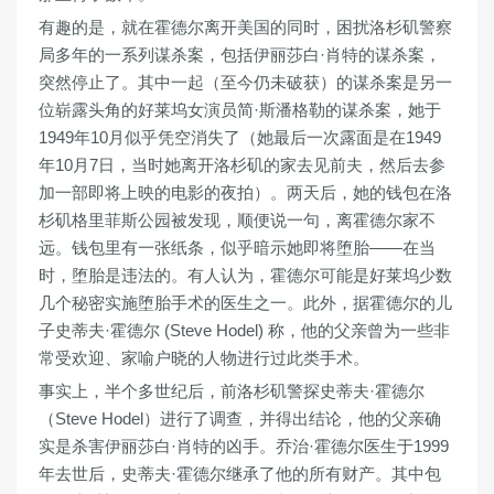
有趣的是，就在霍德尔离开美国的同时，困扰洛杉矶警察
局多年的一系列谋杀案，包括伊丽莎白·肖特的谋杀案，
突然停止了。其中一起（至今仍未破获）的谋杀案是另一
位崭露头角的好莱坞女演员简·斯潘格勒的谋杀案，她于
1949年10月似乎凭空消失了（她最后一次露面是在1949
年10月7日，当时她离开洛杉矶的家去见前夫，然后去参
加一部即将上映的电影的夜拍）。两天后，她的钱包在洛
杉矶格里菲斯公园被发现，顺便说一句，离霍德尔家不
远。钱包里有一张纸条，似乎暗示她即将堕胎——在当
时，堕胎是违法的。有人认为，霍德尔可能是好莱坞少数
几个秘密实施堕胎手术的医生之一。此外，据霍德尔的儿
子史蒂夫·霍德尔 (Steve Hodel) 称，他的父亲曾为一些非
常受欢迎、家喻户晓的人物进行过此类手术。
事实上，半个多世纪后，前洛杉矶警探史蒂夫·霍德尔
（Steve Hodel）进行了调查，并得出结论，
他的父亲确
实是杀害伊丽莎白·肖特的凶手
。乔治·霍德尔医生于1999
年去世后，史蒂夫·霍德尔继承了他的所有财产。其中包