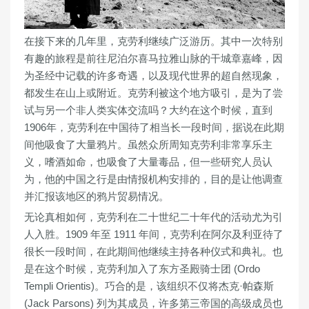
在接下来的几年里，克劳利继续广泛游历。其中一次特别
有趣的旅程是前往尼泊尔喜马拉雅山脉的干城章嘉峰，因
为圣经中记载的许多奇遇，以及现代世界的超自然现象，
都发生在山上或附近。克劳利被这个地方吸引，是为了尝
试与另一个非人类实体交流吗？大约在这个时候，直到
1906年，克劳利在中国待了相当长一段时间，据说在此期
间他吸食了大量鸦片。虽然众所周知克劳利非常享乐主
义，嗜酒如命，也吸食了大量毒品，但一些研究人员认
为，他的中国之行是由情报机构安排的，目的是让他调查
并汇报该地区的鸦片贸易情况。
无论真相如何，克劳利在二十世纪二十年代的活动尤为引
人入胜。1909 年至 1911 年间，克劳利在阿尔及利亚待了
很长一段时间，在此期间他继续主持各种仪式和典礼。也
是在这个时候，克劳利加入了东方圣殿骑士团 (Ordo
Templi Orientis)。巧合的是，该组织不仅将杰克·帕森斯
(Jack Parsons) 列为其成员，许多第三帝国的高级成员也