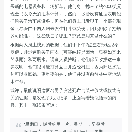
买新的电器设备和一辆新车。他们身上携带了约4000美元
现金（以今天的汇率计算），然而，尽管没有证据表明他
们购买了汽车或设备，但在他们身上只发现了一小部分现
金（尽管由于两人均未发生打斗或受伤，因此排除了抢劫
的可能性）。这些钱去了哪里？究竟是用来做什么的？
根据两人身上找到的收据，他们于下午2点左右抵达尼泰
罗伊，并迅速购买了雨衣（可能纯粹是因为一场突如其来
的暴雨）和两瓶水。调查人员推断，他们保留收据这一事
实表明，他们很可能打算返回并途经村庄，因为归还水瓶
时可以取回钱。更重要的是，他们并没有前往林中空地结
束生命。
或许，最能说明这两名男子突然死亡与某种仪式或仪式有
关的证据，是发现了几张纸条，上面写着疑似指示的内
容。其中一张纸条写道：
“星期日，饭后服用一片。星期一，早餐后
服用一片。星期二，饭后服用一片。星期