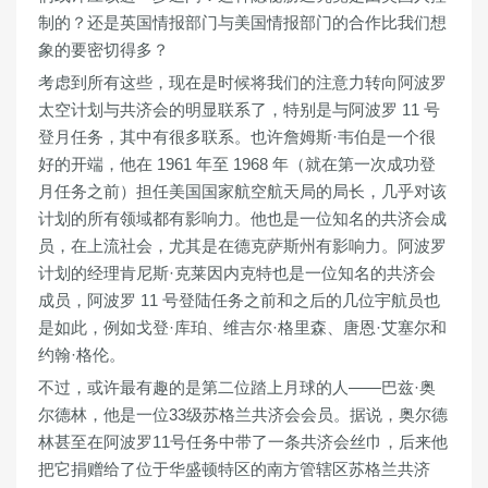
制的？还是英国情报部门与美国情报部门的合作比我们想
象的要密切得多？
考虑到所有这些，现在是时候将我们的注意力转向阿波罗
太空计划与共济会的明显联系了，特别是与阿波罗 11 号
登月任务，其中有很多联系。也许詹姆斯·韦伯是一个很
好的开端，他在 1961 年至 1968 年（就在第一次成功登
月任务之前）担任美国国家航空航天局的局长，几乎对该
计划的所有领域都有影响力。他也是一位知名的共济会成
员，在上流社会，尤其是在德克萨斯州有影响力。阿波罗
计划的经理肯尼斯·克莱因内克特也是一位知名的共济会
成员，阿波罗 11 号登陆任务之前和之后的几位宇航员也
是如此，例如戈登·库珀、维吉尔·格里森、唐恩·艾塞尔和
约翰·格伦。
不过，或许最有趣的是第二位踏上月球的人——巴兹·奥
尔德林，他是一位33级苏格兰共济会会员。据说，奥尔德
林甚至在阿波罗11号任务中带了一条共济会丝巾，后来他
把它捐赠给了位于华盛顿特区的南方管辖区苏格兰共济