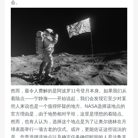
会。
然而，最令人费解的是阿波罗11号登月本身。如果我们从
着陆点——宁静海——开始说起，我们会发现它至少对某
些人来说也是一个值得怀疑的地方。NASA选择该地点的
官方理由是，由于地势相对平坦，这里是理想的着陆点。
然而，也有人认为，选择这个地点是为了让奥尔德林在月
球表面举行一项古老的仪式。或许，更能佐证这些说法的
是，负责选择该地点以及确定任务确切时间的人是法鲁克