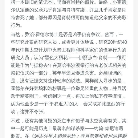
括一本破旧的笔记本，里面有肖特的照片。最终，小霍德
尔认定他的父亲几乎肯定与肖特有染，并且几乎肯定是肖
特害死了她，部分原因是肖特很可能知道他父亲的不光彩
行为。
当然，乔治·霍德尔博士是否是凶手仍有争议。然而，一
些研究此案的研究人员，或者更具体地说，研究20世纪40
年代中期太空计划中火箭工程师和科学家们的怪异行为的
研究人员，认为“黑色大丽花”——伊丽莎白·肖特——很可
能是作为与据称去年在莫哈韦沙漠举行的古老仪式相关的
祭祀仪式的一部分，英年早逝且惨遭杀害。必须强调的
是，没有证据支持这种轻率的说法。同样耐人寻味的是，
霍德尔在好莱坞和洛杉矶是一位举足轻重的人物，并且活
跃于精英圈子。考虑到这一点，再加上他私下行事谨慎，
认为他至少是一个“平易近人”的人，会采取如此激烈的行
动，这并不夸张。
不过，还有其他可疑的死亡事件似乎与太空竞赛有关，其
中一起可能是历史上最著名的谋杀案——约翰·肯尼迪遇
刺案。在《
远古外星人和肯尼迪：登月竞赛和肯尼迪遇刺