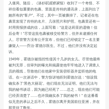
入僵局。随后，
《洛杉矶观察家
报》收到了一个奇怪、不
祥但看似重要的包裹。里面是肖特的通讯录，上面列出了
她所有的“客户”。不过，其中一页被撕掉了。记者还在包
裹里发现了肖特的名片、几张照片和护照。包裹里还有一
封用剪报拼成的信，上面写着：“这是达莉亚的遗物！信
后会寄！”尽管这批包裹被移交给警方，但并未逮捕任何
人。尽管警方没有公开宣布，但他们已经锁定了一名主要
嫌疑人——乔治·霍德尔医生。不过，他们并没有决定起
诉。
1949年，霍德尔被指控性侵其十几岁的女儿。尽管他最终
被判无罪，但审判的曝光和揭露使他牢牢地进入了调查人
员的视线，导致他们在他家中安装窃听器并监听他的电
话。在一次谈话中，警方惊讶地听到霍德尔说：“假设我
确实杀了‘黑色大丽花’。他们现在无法证明。他们无法与
我的秘书谈话，因为她已经死了……总之，现在他们可能
已经弄清楚了……也许我确实杀了我的秘书！” 在这番看
似无意的承认之后不久，霍德尔离开美国前往亚洲，并在
那里待了数年。