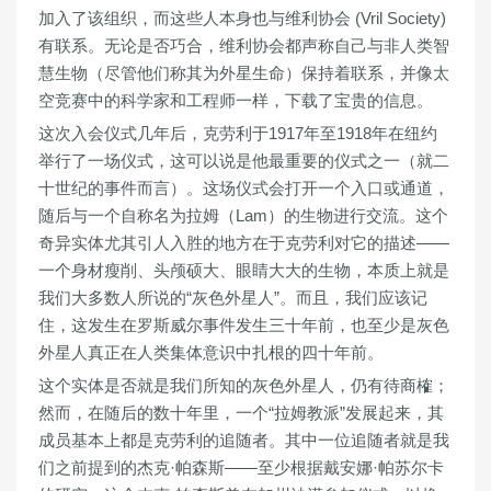
加入了该组织，而这些人本身也与维利协会 (Vril Society)
有联系。无论是否巧合，维利协会都声称自己与非人类智
慧生物（尽管他们称其为外星生命）保持着联系，并像太
空竞赛中的科学家和工程师一样，下载了宝贵的信息。
这次入会仪式几年后，克劳利于1917年至1918年在纽约
举行了一场仪式，这可以说是他最重要的仪式之一（就二
十世纪的事件而言）。这场仪式会打开一个入口或通道，
随后与一个自称名为拉姆（Lam）的生物进行交流。这个
奇异实体尤其引人入胜的地方在于克劳利对它的描述——
一个身材瘦削、头颅硕大、眼睛大大的生物，本质上就是
我们大多数人所说的“灰色外星人”。而且，我们应该记
住，这发生在罗斯威尔事件发生三十年前，也至少是灰色
外星人真正在人类集体意识中扎根的四十年前。
这个实体是否就是我们所知的灰色外星人，仍有待商榷；
然而，在随后的数十年里，一个“拉姆教派”发展起来，其
成员基本上都是克劳利的追随者。其中一位追随者就是我
们之前提到的杰克·帕森斯——至少根据戴安娜·帕苏尔卡