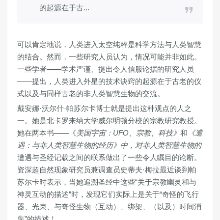
的起源在于古...
可以肯定地说，人类进入太空纯粹是科学方法与人类智慧
的结合。然而，一些研究人员认为，情况可能并非如此。
一些学者——学术严谨、提出令人信服论据的研究人员
——提出，人类进入外星的技术诀窍的起源在于古老的仪
式以及与同样古老的非人类智慧生物的交流。
戴安娜·沃尔什·帕苏尔卡博士就是提出这种观点的人之
一。她是北卡罗来纳大学威尔明顿分校的宗教研究教授。
她在两本书——《
美国宇宙：UFO、宗教、科技》
和
《遭
遇：与非人类智慧生物的经历》中，对非人类智慧生物的
遭遇与圣经记载之间的联系做出了一些令人瞩目的论断。
资深超自然现象研究员兼调查员史蒂夫·梅拉最近谈到帕
苏尔卡时表示，当她追溯圣经中这些“
关于宗教幽灵和与
神灵互动的描述
”时，发现它们实际上是关于“奇怪的飞行
器、光束、与奇怪生物（互动）、绑架、（以及）时间消
失”的描述！