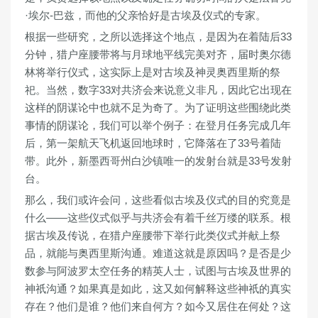
·埃尔-巴兹，而他的父亲恰好是古埃及仪式的专家。
根据一些研究，之所以选择这个地点，是因为在着陆后33
分钟，猎户座腰带将与月球地平线完美对齐，届时奥尔德
林将举行仪式，这实际上是对古埃及神灵奥西里斯的祭
祀。当然，数字33对共济会来说意义非凡，因此它出现在
这样的阴谋论中也就不足为奇了。为了证明这些围绕此类
事情的阴谋论，我们可以举个例子：在登月任务完成几年
后，第一架航天飞机返回地球时，它降落在了33号着陆
带。此外，新墨西哥州白沙镇唯一的发射台就是33号发射
台。
那么，我们或许会问，这些看似古埃及仪式的目的究竟是
什么——这些仪式似乎与共济会有着千丝万缕的联系。根
据古埃及传说，在猎户座腰带下举行此类仪式并献上祭
品，就能与奥西里斯沟通。难道这就是原因吗？是否是少
数参与阿波罗太空任务的精英人士，试图与古埃及世界的
神祇沟通？如果真是如此，这又如何解释这些神祇的真实
存在？他们是谁？他们来自何方？如今又居住在何处？这