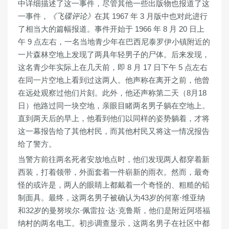
中详细描述了这一事件，尽管其他一些出版物也报道了这
一事件，
《飞碟评论》
在其 1967 年 3 月版中也对此进行
了相当大的篇幅报道。事件开始于 1966 年 8 月 20 日上
午 9 点左右，一名当地青少年在巴西尼泰罗伊小镇附近的
一片森林空地上发现了两具年轻男子的尸体。后来发现，
这名青少年实际上在几天前，即 8 月 17 日下午 5 点左右
在同一片空地上看到过这两人。他声称在离开之前，他曾
在远处观察过他们片刻。此外，他还声称第二天（8月18
日）他路过同一块空地，亲眼目睹两名男子躺在空地上。
直到两天后的早上，他看到他们以同样的姿势躺着，才将
这一幕报告给了其他村民，而其他村民又将这一情况报告
给了警方。
当警方前往两名死者安放地点时，他们发现两人都穿着新
西装，打着领带，外面套着一件崭新的雨衣。然而，最奇
怪的或许是，两人的眼睛上都戴着一个奇怪的、粗糙的铅
制面具。最终，这两名男子被确认为43岁的何塞·维亚纳
和32岁的曼努埃尔·佩雷拉·达·克鲁斯，他们是附近阿塔福
纳村的两名电工。初步调查显示，这两名男子在社区中都