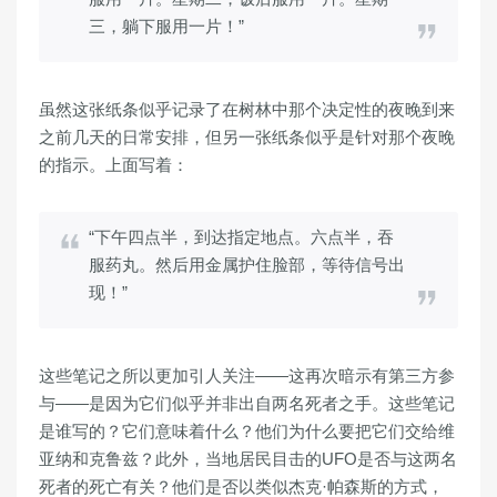
三，躺下服用一片！”
虽然这张纸条似乎记录了在树林中那个决定性的夜晚到来
之前几天的日常安排，但另一张纸条似乎是针对那个夜晚
的指示。上面写着：
“下午四点半，到达指定地点。六点半，吞
服药丸。然后用金属护住脸部，等待信号出
现！”
这些笔记之所以更加引人关注——这再次暗示有第三方参
与——是因为它们似乎并非出自两名死者之手。这些笔记
是谁写的？它们意味着什么？他​​们为什么要把它们交给维
亚纳和克鲁兹？此外，当地居民目击的UFO是否与这两名
死者的死亡有关？他们是否以类似杰克·帕森斯的方式，