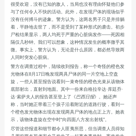
很受欢迎，没有已知的敌人，当局也没有理由怀疑他们参
与了任何令人不快的活动。此外，在发现尸体的现场似乎
没有任何搏斗的迹象。警方认为，这两名男子只是并排躺
着，平静地去世了，而不是受到了某种形式的袭击。初步
尸检结果显示，两人均死于严重的心脏病发作——死因相
隔仅几秒钟。我们可以想象，这种情况发生的概率微乎其
微。事实上，警方认为，无论是什么原因，都必然导致两
人同时突发心脏病。
警方在调查过程中，陆续收到报告，称一个奇怪的橙色发
光物体在8月17日晚发现两具尸体的同一片空地上空盘
旋，一些人甚至报告说看到一束奇怪的橙色光束从该物体
底部射出，直射到地面。其中一份来自格拉辛达·库廷乔·
达·索萨夫人的报告甚至登上了《
巴西日报
》。她还声
称，当时她正带着三个孩子沿着附近的道路行驶，看到一
个橙色发光物体出现在发现两具尸体的地点正上方。她表
示，该物体盘旋在空中时“向四面八方发出射线”。
尽管这些报道和细节都令人匪夷所思，但当调查人员得知