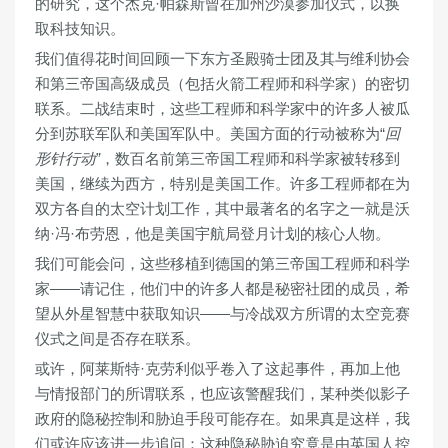
的研究，这个杰克·帕森斯曾在加州沙漠参加仪式，以换
取科技知识。
我们值得花时间回顾一下东方圣殿骑士团及其与维利协会
和第三帝国高级成员（包括火箭工程师和科学家）的密切
联系。二战结束时，这些工程师和科学家中的许多人被瓜
分到苏联军队和美国军队中。美国方面的行动被称为“
回
形针行动”
，数百名前第三帝国工程师和科学家被转移到
美国，继续为西方，特别是美国工作。许多工程师都在为
双方各自的太空计划工作，其中最著名的名字之一就是沃
纳·冯·布劳恩，他是美国宇航局登月计划的核心人物。
我们可能会问，这些移植到德国的第三帝国工程师和科学
家——请记住，他们中的许多人都是秘密社团的成员，希
望从外星智慧中获取知识——与冷战双方所谓的太空竞赛
仪式之间是否存在联系。
或许，阿莱斯特·克劳利似乎卷入了这起事件，再加上他
与情报部门的所谓联系，也应该警醒我们，某种类似影子
政府的隐秘控制和胁迫手段可能存在。如果真是这样，我
们或许应该进一步追问：这种隐秘胁迫究竟是由英国人控