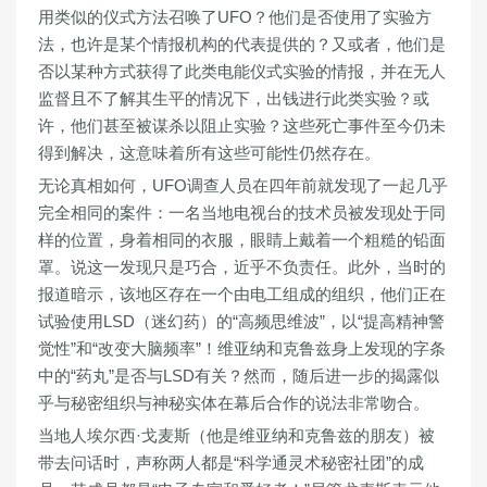
用类似的仪式方法召唤了UFO？他们是否使用了实验方
法，也许是某个情报机构的代表提供的？又或者，他们是
否以某种方式获得了此类电能仪式实验的情报，并在无人
监督且不了解其生平的情况下，出钱进行此类实验？或
许，他们甚至被谋杀以阻止实验？这些死亡事件至今仍未
得到解决，这意味着所有这些可能性仍然存在。
无论真相如何，UFO调查人员在四年前就发现了一起几乎
完全相同的案件：一名当地电视台的技术员被发现处于同
样的位置，身着相同的衣服，眼睛上戴着一个粗糙的铅面
罩。说这一发现只是巧合，近乎不负责任。此外，当时的
报道暗示，该地区存在一个由电工组成的组织，他们正在
试验使用LSD（迷幻药）的“高频思维波”，以“提高精神警
觉性”和“改变大脑频率”！维亚纳和克鲁兹身上发现的字条
中的“药丸”是否与LSD有关？然而，随后进一步的揭露似
乎与秘密组织与神秘实体在幕后合作的说法非常吻合。
当地人埃尔西·戈麦斯（他是维亚纳和克鲁兹的朋友）被
带去问话时，声称两人都是“科学通灵术秘密社团”的成